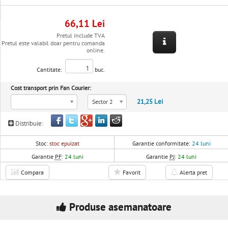
66,11 Lei
Pretul include TVA
Pretul este valabil doar pentru comanda
online.
Cantitate:
buc.
Cost transport prin Fan Courier:
21,25 Lei
Sector 2
Distribuie:
Stoc:
stoc epuizat
Garantie conformitate:
24 luni
Garantie
PF
:
24 luni
Garantie
PJ
:
24 luni
Compara
Favorit
Alerta pret
Produse asemanatoare