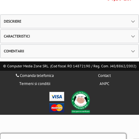
DESCRIERE
CARACTERISTICI
COMENTARII
© Computer Media Zone SRL. (Cod fiscal RO 14872190 / Reg. Com. J40/8862/2002)
Comanda telefonica
Contact
Termeni si conditii
ANPC