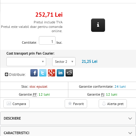
252,71 Lei
Pretul include TVA
Pretul este valabil doar pentru comanda
online.
Cantitate:
buc.
Cost transport prin Fan Courier:
21,25 Lei
Sector 2
Distribuie:
Stoc:
stoc epuizat
Garantie conformitate:
24 luni
Garantie
PF
:
12 luni
Garantie
PJ
:
12 luni
Compara
Favorit
Alerta pret
DESCRIERE
CARACTERISTICI