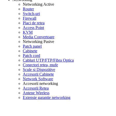
Networking Active
Router
Switch-uri
Firewall
Placi de retea
Access Point
KVM
Media Convertoare
Networking Pasive
Patch panel
Cabinete
Patch cord
Cabluri UTP/FTP/Fibra Optica
Conectori retea, mufe
Scule si Dispozitive
Accesorii Cabinete
Network Software
Accesorii networking
Accesorii Retea
Antene Wireless
Extensie garantie networking