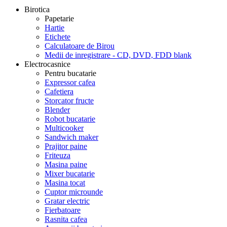
Birotica
Papetarie
Hartie
Etichete
Calculatoare de Birou
Medii de inregistrare - CD, DVD, FDD blank
Electrocasnice
Pentru bucatarie
Expressor cafea
Cafetiera
Storcator fructe
Blender
Robot bucatarie
Multicooker
Sandwich maker
Prajitor paine
Friteuza
Masina paine
Mixer bucatarie
Masina tocat
Cuptor microunde
Gratar electric
Fierbatoare
Rasnita cafea