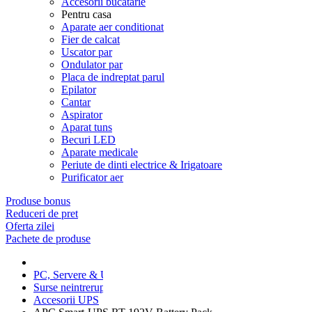
Accesorii bucatarie
Pentru casa
Aparate aer conditionat
Fier de calcat
Uscator par
Ondulator par
Placa de indreptat parul
Epilator
Cantar
Aspirator
Aparat tuns
Becuri LED
Aparate medicale
Periute de dinti electrice & Irigatoare
Purificator aer
Produse bonus
Reduceri de pret
Oferta zilei
Pachete de produse
PC, Servere & UPS
Surse neintreruptibile
Accesorii UPS