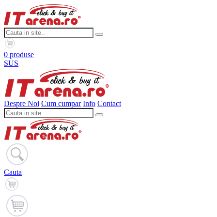
0 produse
SUS
Despre Noi
Cum cumpar
Info
Contact
Cauta