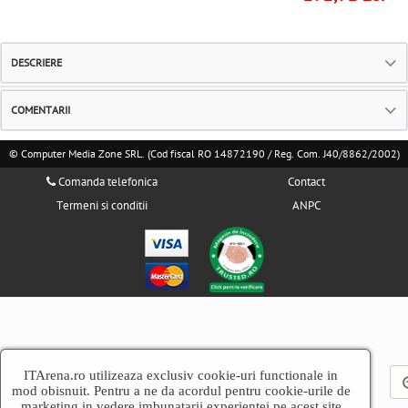
DESCRIERE
COMENTARII
© Computer Media Zone SRL. (Cod fiscal RO 14872190 / Reg. Com. J40/8862/2002)
Comanda telefonica
Contact
Termeni si conditii
ANPC
ITArena.ro utilizeaza exclusiv cookie-uri functionale in
mod obisnuit. Pentru a ne da acordul pentru cookie-urile de
marketing in vedere imbunatarii experientei pe acest site