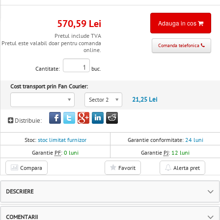
570,59 Lei
Adauga in cos
Pretul include TVA
Pretul este valabil doar pentru comanda
Comanda telefonica
online.
Cantitate:
buc.
Cost transport prin Fan Courier:
21,25 Lei
Sector 2
Distribuie:
Stoc:
stoc limitat furnizor
Garantie conformitate:
24 luni
Garantie
PF
:
0 luni
Garantie
PJ
:
12 luni
Compara
Favorit
Alerta pret
DESCRIERE
COMENTARII