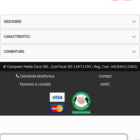
DESCRIERE
CARACTERISTICI
COMENTARII
© Computer Media Zone SRL. (Cod fiscal RO 14872190 / Reg. Com. J40/8862/2002)
Comanda telefonica
Contact
Termeni si conditii
ANPC