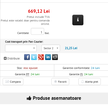
669,12 Lei
Pretul include TVA
Pretul este valabil doar pentru comanda
online.
Cantitate:
buc.
Cost transport prin Fan Courier:
21,25 Lei
Sector 2
Distribuie:
Stoc:
stoc epuizat
Garantie conformitate:
24 luni
Garantie
PF
:
24 luni
Garantie
PJ
:
24 luni
Compara
Favorit
Alerta pret
Produse asemanatoare