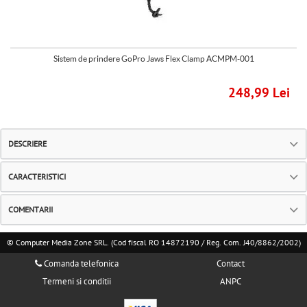
Sistem de prindere GoPro Jaws Flex Clamp ACMPM-001
248,99 Lei
DESCRIERE
CARACTERISTICI
COMENTARII
© Computer Media Zone SRL. (Cod fiscal RO 14872190 / Reg. Com. J40/8862/2002)
Comanda telefonica
Contact
Termeni si conditii
ANPC