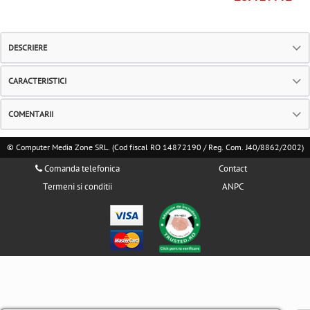
DESCRIERE
CARACTERISTICI
COMENTARII
© Computer Media Zone SRL. (Cod fiscal RO 14872190 / Reg. Com. J40/8862/2002)
Comanda telefonica
Contact
Termeni si conditii
ANPC