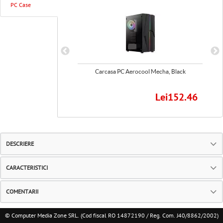
PC Case
cool Cylon, Black
Carcasa PC Aerocool Mecha, Black
Lei179.62
Lei152.46
DESCRIERE
CARACTERISTICI
COMENTARII
© Computer Media Zone SRL. (Cod fiscal RO 14872190 / Reg. Com. J40/8862/2002)