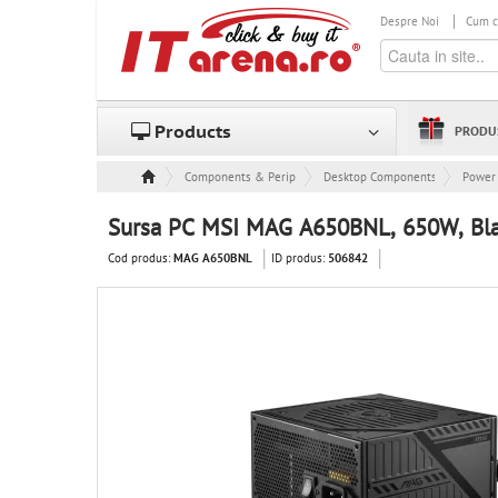
Despre Noi
Cum 
Products
PRODU
Components & Peripheral
Desktop Components
Power 
Sursa PC MSI MAG A650BNL, 650W, Bl
Cod produs:
ID produs:
MAG A650BNL
506842