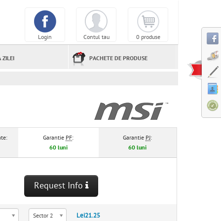
Login
Contul tau
0 produse
 ZILEI
PACHETE DE PRODUSE
te:
Garantie
PF
:
Garantie
PJ
:
60 luni
60 luni
Request Info
Lei21.25
Sector 2