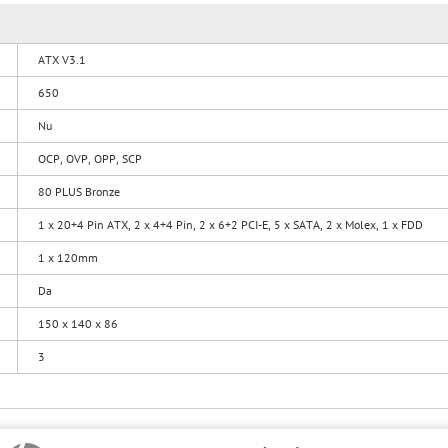
ATX V3.1
650
Nu
OCP, OVP, OPP, SCP
80 PLUS Bronze
1 x 20+4 Pin ATX, 2 x 4+4 Pin, 2 x 6+2 PCI-E, 5 x SATA, 2 x Molex, 1 x FDD
1 x 120mm
Da
150 x 140 x 86
3