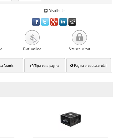
Distribuie:
le
Plati online
Site securizat
ca favorit
Tipareste pagina
Pagina producatorului