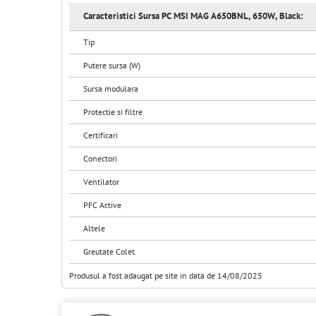
Caracteristici Sursa PC MSI MAG A650BNL, 650W, Black:
Tip
Putere sursa (W)
Sursa modulara
Protectie si filtre
Certificari
Conectori
Ventilator
PFC Active
Altele
Greutate Colet
Produsul a fost adaugat pe site in data de 14/08/2025