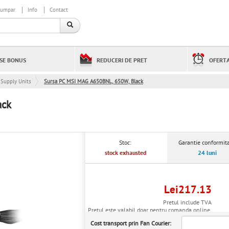
cumpar
Info
Contact
SE BONUS
REDUCERI DE PRET
OFERTA
Supply Units
Sursa PC MSI MAG A650BNL, 650W, Black
ack
Stoc:
Garantie conformita
stock exhausted
24 luni
Lei217.13
Pretul include TVA
Pretul este valabil doar pentru comanda online.
Cost transport prin Fan Courier: