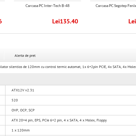
Carcasa PC Inter-Tech B-48
Carcasa PC Segotep Fenix
6
Lei135.40
Le
Alerta de pret
ntilator silentios de 120mm cu control termic automat, 1x 6+2pin PCIE, 4x SATA, 4x M
ATX12V v2.31
520
OVP, OCP, SCP
ATX 20+4 pin, EPS, PCIe 6+2 pin, 4 x SATA, 4 x Molex, Floppy
1 x 120mm