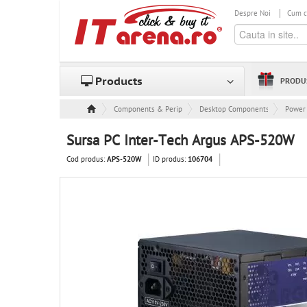
Despre Noi
Cum 
Products
PRODU
Components & Peripheral
Desktop Components
Power 
Sursa PC Inter-Tech Argus APS-520W
Cod produs:
ID produs:
APS-520W
106704