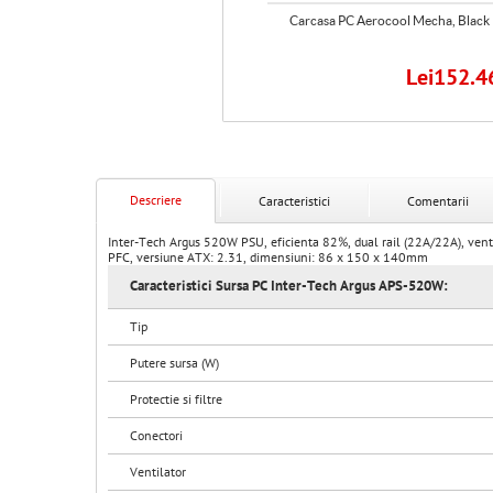
Carcasa PC Aerocool Cylon, Black
Carcasa PC Aerocool Mecha, Black
Lei179.62
Lei152.4
Descriere
Caracteristici
Comentarii
Inter-Tech Argus 520W PSU, eficienta 82%, dual rail (22A/22A), ve
PFC, versiune ATX: 2.31, dimensiuni: 86 x 150 x 140mm
Caracteristici Sursa PC Inter-Tech Argus APS-520W:
Tip
Putere sursa (W)
Protectie si filtre
Conectori
Ventilator