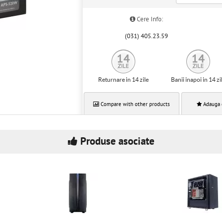
Cere Info:
(031) 405.23.59
Returnare in 14 zile
Banii inapoi in 14 zi
Compare with other products
Adauga 
Produse asociate