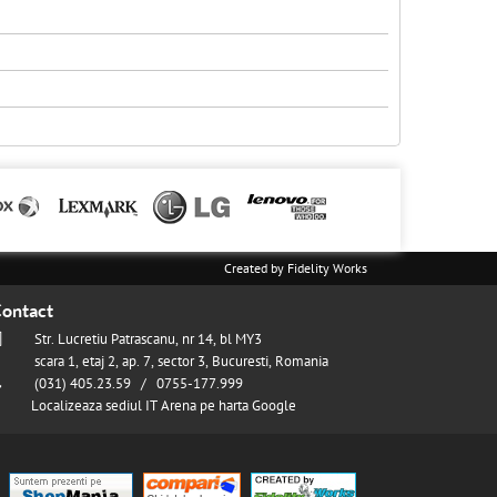
Created by
Fidelity Works
ontact
Str. Lucretiu Patrascanu, nr 14, bl MY3
scara 1, etaj 2, ap. 7, sector 3, Bucuresti, Romania
(031) 405.23.59 / 0755-177.999
Localizeaza sediul IT Arena pe harta Google