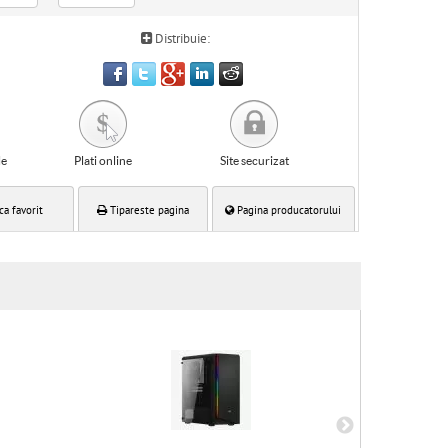
Distribuie:
le
Plati online
Site securizat
ca favorit
Tipareste pagina
Pagina producatorului