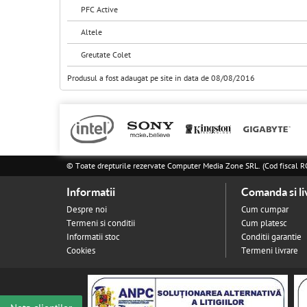
PFC Active
Altele
Greutate Colet
Produsul a fost adaugat pe site in data de 08/08/2016
© Toate drepturile rezervate Computer Media Zone SRL. (Cod fisca
Informatii
Comanda si li
Despre noi
Cum cumpar
Termeni si conditii
Cum platesc
Informatii stoc
Conditii garantie
Cookies
Termeni livrare