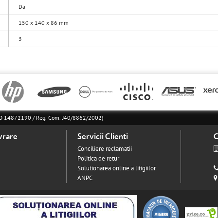
Da
150 x 140 x 86 mm
3
l RO 14872190 / Reg. Com. J40/8862/2002)
vrare
Servicii Clienti
C
Conciliere reclamatii
Politica de retur
Solutionarea online a litigiilor
ANPC