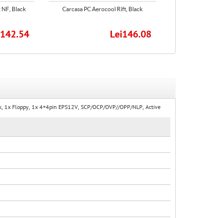
 NF, Black
Carcasa PC Aerocool Rift, Black
Carcasa PC
i142.54
Lei146.08
olex, 1x Floppy, 1x 4+4pin EPS12V, SCP/OCP/OVP//OPP/NLP, Active