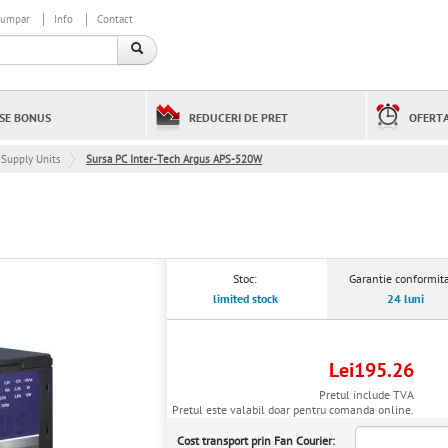
cumpar
Info
Contact
SE BONUS
REDUCERI DE PRET
OFERTA
Supply Units
Sursa PC Inter-Tech Argus APS-520W
Stoc:
Garantie conformita
limited stock
24 luni
Lei195.26
Pretul include TVA
Pretul este valabil doar pentru comanda online.
Cost transport prin Fan Courier: