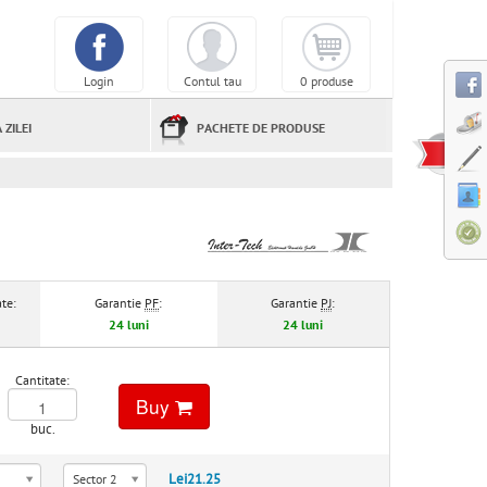
Login
Contul tau
0 produse
 ZILEI
PACHETE DE PRODUSE
te:
Garantie
PF
:
Garantie
PJ
:
24 luni
24 luni
Cantitate:
Buy
buc.
Lei21.25
Sector 2