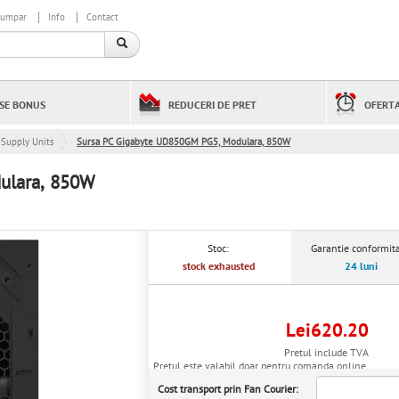
cumpar
Info
Contact
SE BONUS
REDUCERI DE PRET
OFERTA
Supply Units
Sursa PC Gigabyte UD850GM PG5, Modulara, 850W
ulara, 850W
Stoc:
Garantie conformita
stock exhausted
24 luni
Lei620.20
Pretul include TVA
Pretul este valabil doar pentru comanda online.
Cost transport prin Fan Courier: