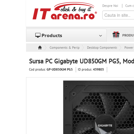
Despre Noi
Cum 
Products
PRODU
Components & Peripheral
Desktop Components
Power 
Sursa PC Gigabyte UD850GM PG5, Mod
Cod produs:
ID produs:
GP-UD850GM PG5
439803