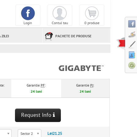
Login
Contul tau
0 produse
 ZILEI
PACHETE DE PRODUSE
te:
Garantie
PF
:
Garantie
PJ
:
24 luni
24 luni
Request Info
Lei21.25
Sector 2