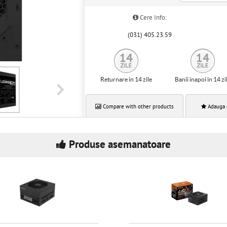
Cere Info:
(031) 405.23.59
Returnare in 14 zile
Banii inapoi in 14 zi
Compare with other products
Adauga 
Produse asemanatoare