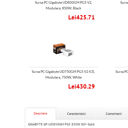
Sursa PC Gigabyte UD850GM PG5 V2,
Surs
Modulara, 850W, Black
Lei425.71
Sursa PC Gigabyte UD750GM PG5 V2 ICE,
Sursa P
Modulara, 750W, White
Lei430.29
Descriere
Caracteristici
Comentarii
GIGABYTE GP-UD850GM PG5 850W 80+ Gold