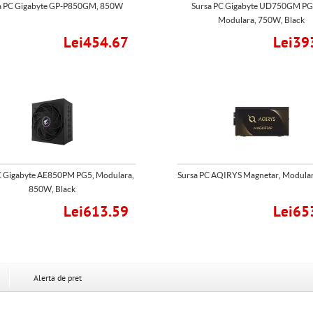
a PC Gigabyte GP-P850GM, 850W
Sursa PC Gigabyte UD750GM PG
Modulara, 750W, Black
Lei454.67
Lei39
C Gigabyte AE850PM PG5, Modulara,
Sursa PC AQIRYS Magnetar, Modula
850W, Black
Lei613.59
Lei65
Alerta de pret