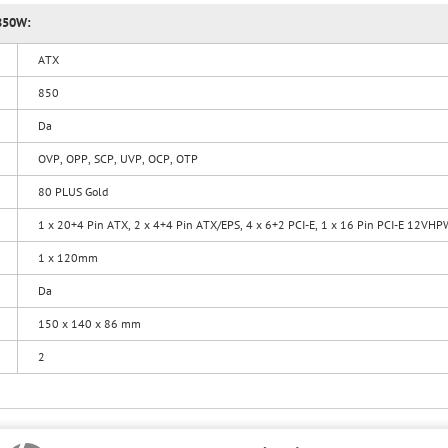
 850W:
ATX
850
Da
OVP, OPP, SCP, UVP, OCP, OTP
80 PLUS Gold
1 x 20+4 Pin ATX, 2 x 4+4 Pin ATX/EPS, 4 x 6+2 PCI-E, 1 x 16 Pin PCI-E 12VHP
1 x 120mm
Da
150 x 140 x 86 mm
2