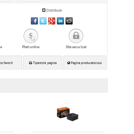
Distribuie:
le
Plati online
Site securizat
ca favorit
Tipareste pagina
Pagina producatorului