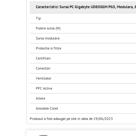
Caracteristici Sursa PC Gigabyte UD850GM PG5, Modulara,
Tip
Putere sursa (W)
Sursa modulara
Protectie si filtre
Certificari
Conectori
Ventilator
PFC Active
Altele
Greutate Colet
Produsul a fost adaugat pe site in data de 29/06/2023