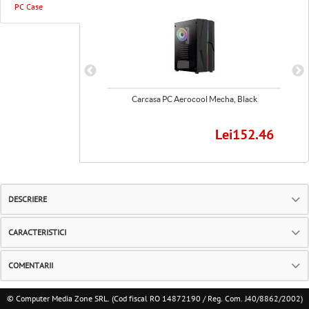
PC Case
cool Cylon, Black
Carcasa PC Aerocool Mecha, Black
Lei179.62
Lei152.46
DESCRIERE
CARACTERISTICI
COMENTARII
© Computer Media Zone SRL. (Cod fiscal RO 14872190 / Reg. Com. J40/8862/2002)