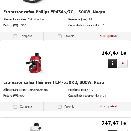
Espressor cafea Philips EP4346/70, 1500W, Negru
Alimentare cafea:
Cafea boabe
Presiune (bar):
15
Putere (W):
1500
Capacitate rezervor (L):
1.8
stoc epuizat
Compara
Favorit
247,47 Lei
Espressor cafea Heinner HEM-350RD, 800W, Rosu
Alimentare cafea:
Cafea macinata
Presiune (bar):
3.5
Putere (W):
800
Capacitate rezervor (L):
0.24
stoc epuizat
Compara
Favorit
247,47 Lei