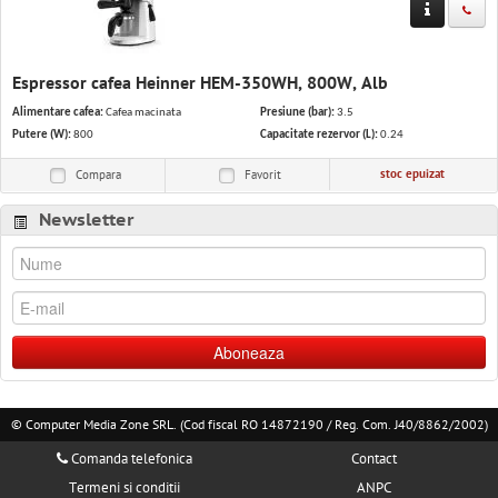
Espressor cafea Heinner HEM-350WH, 800W, Alb
Alimentare cafea:
Cafea macinata
Presiune (bar):
3.5
Putere (W):
800
Capacitate rezervor (L):
0.24
stoc epuizat
Compara
Favorit
Newsletter
Aboneaza
© Computer Media Zone SRL. (Cod fiscal RO 14872190 / Reg. Com. J40/8862/2002)
Comanda telefonica
Contact
Termeni si conditii
ANPC