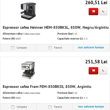
260,51 Lei
Espressor cafea Heinner HEM-850BKSL, 850W, Negru/Argintiu
Alimentare cafea:
Cafea macinata
Presiune (bar):
15
Putere (W):
850
Capacitate rezervor (L):
1.5
stoc suficient furnizor
Compara
Favorit
251,58 Lei
Espressor cafea Fram FEM-850BKSS, 850W, Argintiu
Alimentare cafea:
Cafea macinata
Presiune (bar):
15
Putere (W):
850
Capacitate rezervor (L):
1.5
stoc suficient furnizor
Compara
Favorit