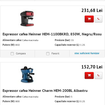
231,68 Lei
Espressor cafea Heinner HEM-1100BKRD, 850W, Negru/Rosu
Alimentare cafea:
Cafea macinata
Presiune (bar):
15
Putere (W):
850
Capacitate rezervor (L):
1.25
stoc suficient furnizor
Compara
Favorit
152,70 Lei
Espressor cafea Heinner Charm HEM-200BL Albastru
Alimentare cafea:
Cafea macinata
Presiune (bar):
5
Putere (W):
800
Capacitate rezervor (L):
0.25