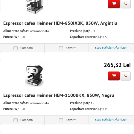
Solutii IT
Software & Servicii
Espressor cafea Heinner HEM-850IXBK, 850W, Argintiu
Birotica
Alimentare cafea:
Cafea macinata
Presiune (bar):
5.1
Putere (W):
850
Capacitate rezervor (L):
1.5
Electrocasnice
stoc suficient furnizor
Compara
Favorit
265,32 Lei
Espressor cafea Heinner HEM-1100BKX, 850W, Negru
Alimentare cafea:
Cafea macinata
Presiune (bar):
15
Putere (W):
850
Capacitate rezervor (L):
1.2
stoc suficient furnizor
Compara
Favorit