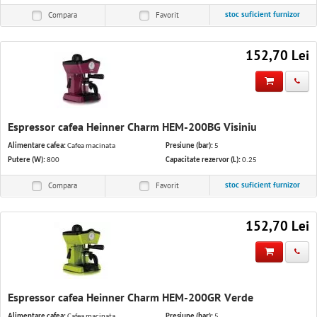
stoc suficient furnizor
Compara
Favorit
152,70 Lei
Espressor cafea Heinner Charm HEM-200BG Visiniu
Alimentare cafea:
Cafea macinata
Presiune (bar):
5
Putere (W):
800
Capacitate rezervor (L):
0.25
stoc suficient furnizor
Compara
Favorit
152,70 Lei
Espressor cafea Heinner Charm HEM-200GR Verde
Alimentare cafea:
Cafea macinata
Presiune (bar):
5