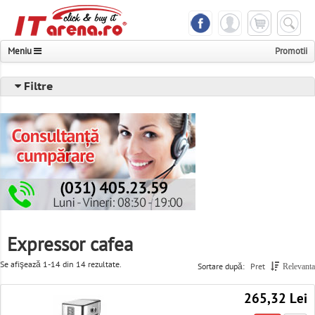
Meniu
Promotii
Notebook & Tableta
Filtre
Telefoane & Accesorii
Componente & Periferice
PC, Servere & UPS
Foto, Video & Multimedia
Televizoare & Monitoare
Expressor cafea
Imprimante, Scanere & Consumabile
Se afişează 1-14 din 14 rezultate.
Sortare după:
Pret
Relevanta
Console & Jocuri
265,32 Lei
Networking