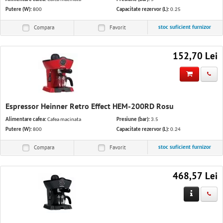
Putere (W):
800
Capacitate rezervor (L):
0.25
stoc suficient furnizor
Compara
Favorit
152,70 Lei
Espressor Heinner Retro Effect HEM-200RD Rosu
Alimentare cafea:
Cafea macinata
Presiune (bar):
3.5
Putere (W):
800
Capacitate rezervor (L):
0.24
stoc suficient furnizor
Compara
Favorit
468,57 Lei