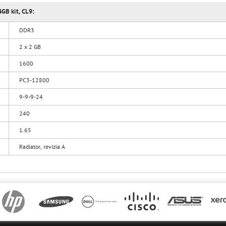
GB kit, CL9:
DDR3
2 x 2 GB
1600
PC3-12800
9-9-9-24
240
1.65
Radiator, revizia A