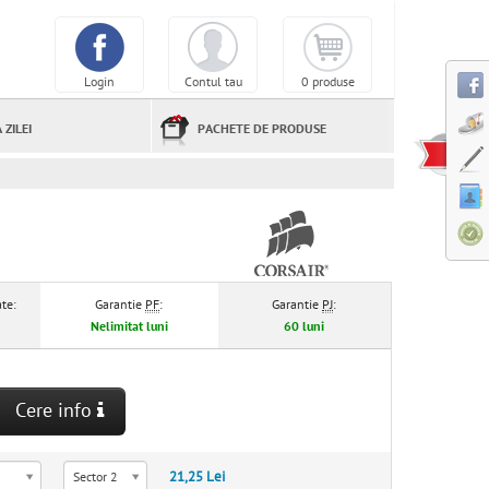
Login
Contul tau
0 produse
 ZILEI
PACHETE DE PRODUSE
te:
Garantie
PF
:
Garantie
PJ
:
Nelimitat luni
60 luni
Cere info
21,25 Lei
Sector 2