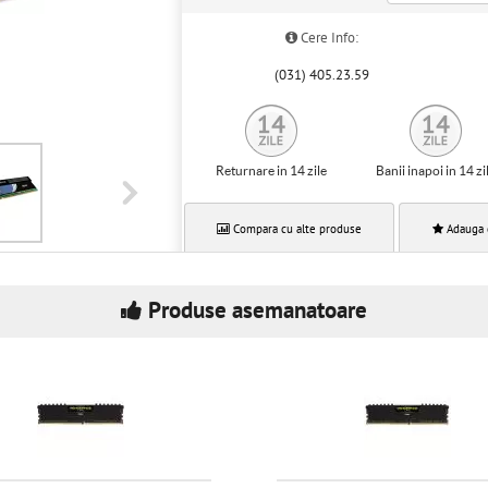
Cere Info:
(031) 405.23.59
Returnare in 14 zile
Banii inapoi in 14 zi
Compara cu alte produse
Adauga 
Produse asemanatoare