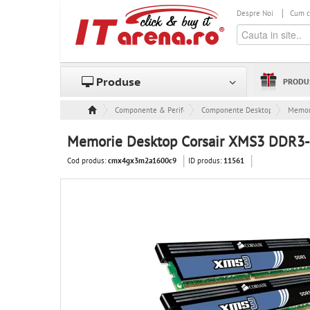
Despre Noi
Cum 
Produse
PRODU
Componente & Periferice
Componente Desktop
Memor
Memorie Desktop Corsair XMS3 DDR3-1
Cod produs:
ID produs:
cmx4gx3m2a1600c9
11561