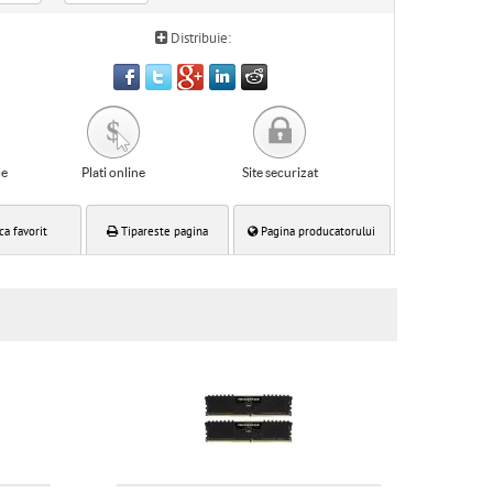
Distribuie:
le
Plati online
Site securizat
ca favorit
Tipareste pagina
Pagina producatorului