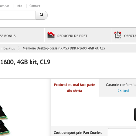
cumpar
Info
Contact
SE BONUS
REDUCERI DE PRET
OFERTA
ii Desktop
Memorie Desktop Corsair XMS3 DDR3-1600, 4GB kit, CL9
600, 4GB kit, CL9
Produsul nu mai face parte
Garantie conformita
din oferta
24 luni
Cost transport prin Fan Courier: