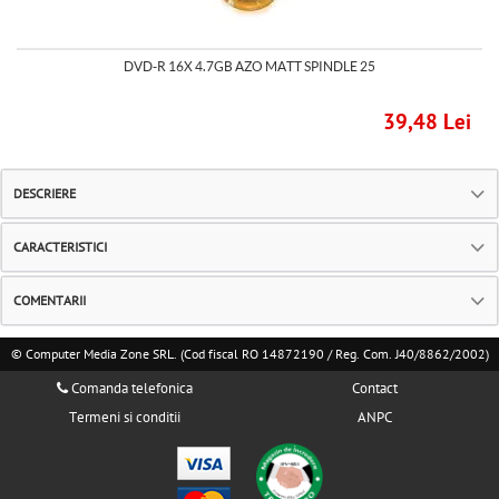
DVD-R 16X 4.7GB AZO MATT SPINDLE 25
39,48 Lei
DESCRIERE
CARACTERISTICI
COMENTARII
© Computer Media Zone SRL. (Cod fiscal RO 14872190 / Reg. Com. J40/8862/2002)
Comanda telefonica
Contact
Termeni si conditii
ANPC