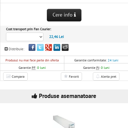
Cere info
Cost transport prin Fan Courier:
22,46 Lei
Distribuie:
Produsul nu mai face parte din oferta
Garantie conformitate:
24 luni
Garantie
PF
:
0 luni
Garantie
PJ
:
0 luni
Compara
Favorit
Alerta pret
Produse asemanatoare