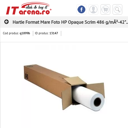
Hartie Format Mare Foto HP Opaque Scrim 486 g/mÂ²-42"..
Cod produs:
ID produs:
q1899b
13147