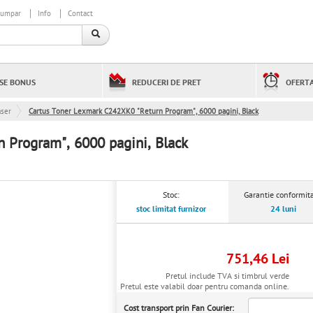
cumpar
Info
Contact
SE BONUS
REDUCERI DE PRET
OFERTA
aser
Cartus Toner Lexmark C242XK0 "Return Program", 6000 pagini, Black
 Program", 6000 pagini, Black
Stoc:
Garantie conformita
stoc limitat furnizor
24 luni
751,46 Lei
Pretul include TVA si timbrul verde
Pretul este valabil doar pentru comanda online.
Cost transport prin Fan Courier: