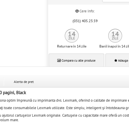
Cere Info:
(031) 405.23.59
Returnare in 14 zile
Banii inapoi in 14 zi
Compara cu alte produse
Adauga 
Alerta de pret
 pagini, Black
iona optim împreună cu imprimanta dvs. Lexmark, oferind o calitate de imprimare 
i toate consumabilele Lexmark utilizate. Este simplu, inteligent şi întotdeauna gra
u ajutorul cartuşelor Lexmark originale. Cartuşele cu capacitate mare oferă un co
 volum mare.