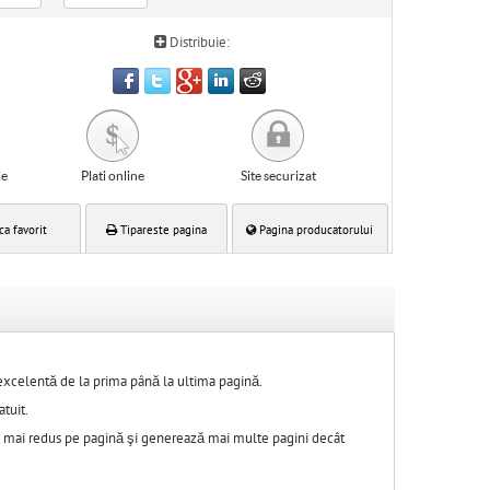
Distribuie:
le
Plati online
Site securizat
ca favorit
Tipareste pagina
Pagina producatorului
excelentă de la prima până la ultima pagină.
tuit.
st mai redus pe pagină şi generează mai multe pagini decât