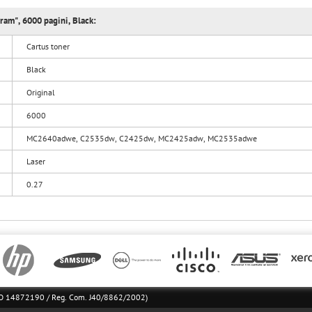
am", 6000 pagini, Black:
Cartus toner
Black
Original
6000
MC2640adwe, C2535dw, C2425dw, MC2425adw, MC2535adwe
Laser
0.27
l RO 14872190 / Reg. Com. J40/8862/2002)