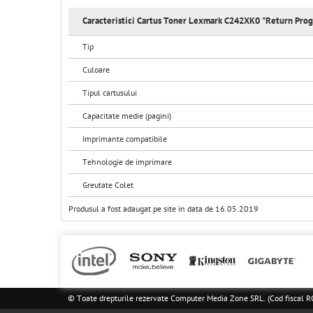
Caracteristici Cartus Toner Lexmark C242XK0 "Return Progr
Tip
Culoare
Tipul cartusului
Capacitate medie (pagini)
Imprimante compatibile
Tehnologie de imprimare
Greutate Colet
Produsul a fost adaugat pe site in data de 16.05.2019
© Toate drepturile rezervate Computer Media Zone SRL. (Cod fisca