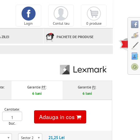
Login
Contul tau
0 produse
 ZILEI
PACHETE DE PRODUSE
te:
Garantie
PF
:
Garantie
PJ
:
6 luni
6 luni
Cantitate:
Adauga in cos
buc.
21,25 Lei
Sector 2