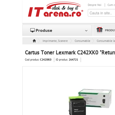
Despre Noi
Cum 
Produse
PRODU
Imprimante, Scanere & Consumabile
Consumabile
Consumabile l
Cartus Toner Lexmark C242XK0 "Return
Cod produs:
ID produs:
C242XK0
264721