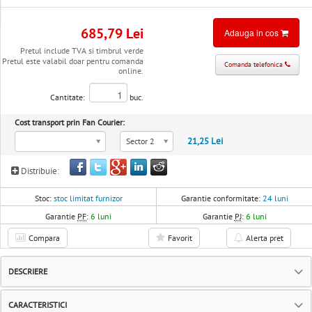
685,79 Lei
Adauga in cos
Pretul include TVA si timbrul verde
Pretul este valabil doar pentru comanda
Comanda telefonica
online.
Cantitate:
buc.
Cost transport prin Fan Courier:
21,25 Lei
Sector 2
Distribuie:
Stoc:
stoc limitat furnizor
Garantie conformitate:
24 luni
Garantie
PF
:
6 luni
Garantie
PJ
:
6 luni
Compara
Favorit
Alerta pret
DESCRIERE
CARACTERISTICI