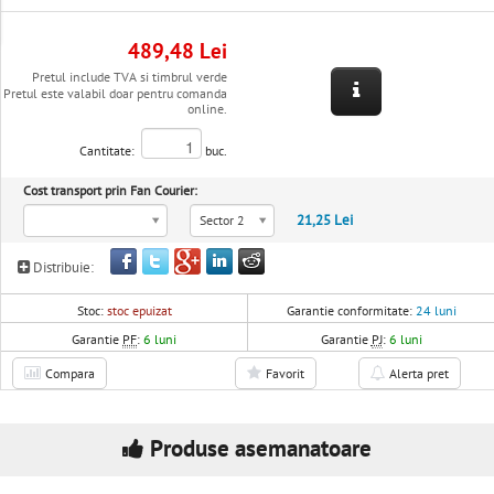
489,48 Lei
Pretul include TVA si timbrul verde
Pretul este valabil doar pentru comanda
online.
Cantitate:
buc.
Cost transport prin Fan Courier:
21,25 Lei
Sector 2
Distribuie:
Stoc:
stoc epuizat
Garantie conformitate:
24 luni
Garantie
PF
:
6 luni
Garantie
PJ
:
6 luni
Compara
Favorit
Alerta pret
Produse asemanatoare