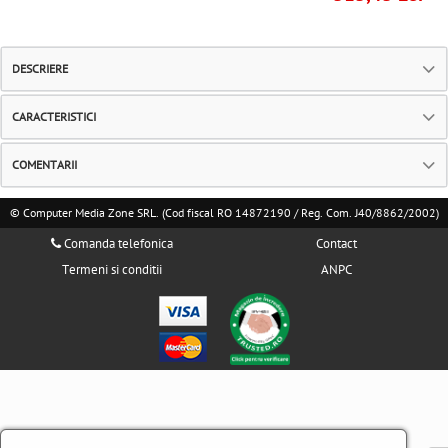
DESCRIERE
CARACTERISTICI
COMENTARII
© Computer Media Zone SRL. (Cod fiscal RO 14872190 / Reg. Com. J40/8862/2002)
Comanda telefonica
Contact
Termeni si conditii
ANPC