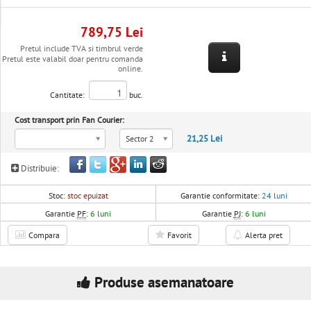
789,75 Lei
Pretul include TVA si timbrul verde
Pretul este valabil doar pentru comanda
online.
Cantitate:
buc.
Cost transport prin Fan Courier:
21,25 Lei
Sector 2
Distribuie:
Stoc:
stoc epuizat
Garantie conformitate:
24 luni
Garantie
PF
:
6 luni
Garantie
PJ
:
6 luni
Compara
Favorit
Alerta pret
Produse asemanatoare