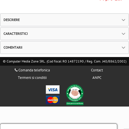
DESCRIERE
CARACTERISTICI
COMENTARII
© Computer Media Zone SRL. (Cod fiscal RO 14872190 / Reg. Com. J40/8862/2002)
Comanda telefonica
Contact
Termeni si conditii
ANPC